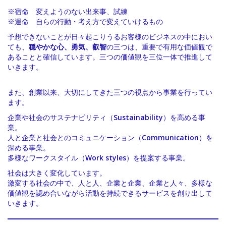
※宿命 変えようのない出来事、試練
※運命 自らの行動・考え方で変えていけるもの
予想できないことが日々起こりうるお客様のビジネスの中におい
ても、
穏やかな心、勇気、叡智
の三つは、重要で有用な価値観で
あることと確信しています。三つの価値観を三位一体で推進して
いきます。
また、創業以来、大切にしてきた三つの視点から事業を行ってい
ます。
企業や社会のサステナビリティ（
Sustainability
）を高める事
業。
人と企業と社会とのコミュニケーション（
Communication
）を
深める事業。
多様なワークスタイル（
Work styles
）を提案する事業。
社会は大きく変化しています。
激変する社会の中で、人と人、企業と企業、企業と人々、多様な
価値観を認め合いながら活動を持続できるサービスを創り出して
いきます。