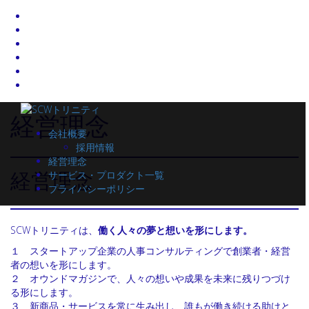
コ
ン
経営理念
会社概要
テ
採用情報
ン
経営理念
ツ
サービス・プロダクト一覧
へ
経営理念
プライバシーポリシー
ス
キ
ッ
SCWトリニティは、
働く人々の夢と想いを形にします。
プ
１ スタートアップ企業の人事コンサルティングで創業者・経営
者の想いを形にします。
２ オウンドマガジンで、人々の想いや成果を未来に残りつづけ
る形にします。
３ 新商品・サービスを常に生み出し、誰もが働き続ける助けと