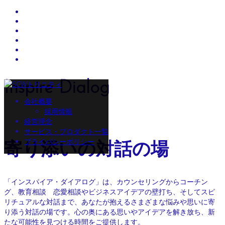
コ
Inspire Dialog
ン
会社概要
テ
採用情報
ン
経営理念
ツ
サービス・プロダクト一覧
へ
プライバシーポリシー
ス
寄り添いの対話の場
キ
ッ
プ
「インスパイア・ダイアログ」は、カウンセリングからコーチン
グ、教育相談 恋愛相談やビジネスアイデアの壁打ち、そしてスピ
リチュアルな対話まで、あなたが抱えるさまざまな悩みや思いに寄
り添う対話の場です。心の奥にある思いやアイデアを解き放ち、新
たな可能性を見つける時間をご提供します。