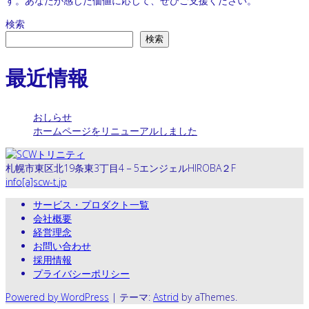
す。あなたが感じた価値に応じて、ぜひご支援ください。
検索
検索
最近情報
おしらせ
ホームページをリニューアルしました
札幌市東区北19条東3丁目4－5エンジェルHIROBA２F
info[a]scw-t.jp
サービス・プロダクト一覧
会社概要
経営理念
お問い合わせ
採用情報
プライバシーポリシー
Powered by WordPress
|
テーマ:
Astrid
by aThemes.